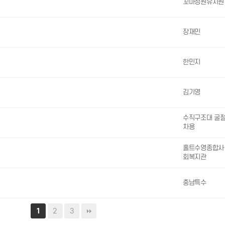
꼬마정원유치원
장재민
한민지
김기영
수직구조대 굴
차용
홀트수영종합사
회복지관
충남특수
2
3
1