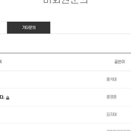
기타문의
목
글쓴이
홍석태
홍영훈
다.
김지태