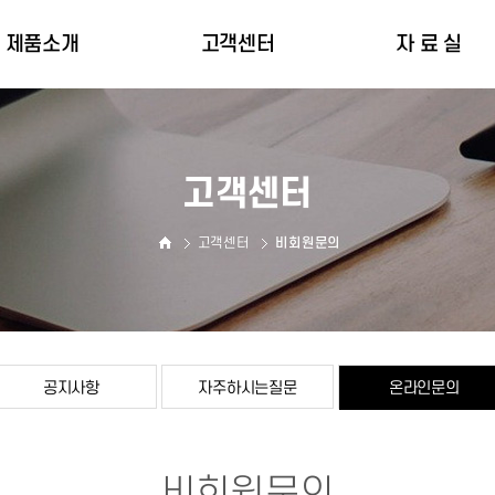
제품소개
고객센터
자 료 실
인명구조장비
공지사항
자 료 실
피난장비
자주하시는질문
인증서
고객센터
온라인문의
고객센터
비회원문의
공지사항
자주하시는질문
온라인문의
비회원문의